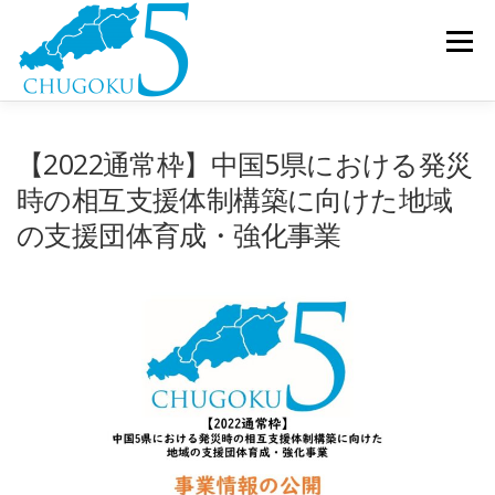
コンテンツへスキップ
メニュー
休眠預金等活用とは
コンソーシアムとは
事業紹介
【2022通常枠】中国5県における発災
時の相互支援体制構築に向けた地域
の支援団体育成・強化事業
お知らせ
お問い合わせ