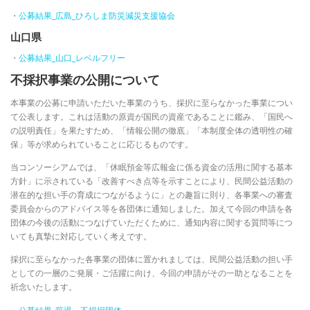
・
公募結果_広島_ひろしま防災減災支援協会
山口県
・
公募結果_山口_レベルフリー
不採択事業の公開について
本事業の公募に申請いただいた事業のうち、採択に至らなかった事業につい
て公表します。これは活動の原資が国民の資産であることに鑑み、「国民へ
の説明責任」を果たすため、「情報公開の徹底」「本制度全体の透明性の確
保」等が求められていることに応じるものです。
当コンソーシアムでは、「休眠預金等広報金に係る資金の活用に関する基本
方針」に示されている「改善すべき点等を示すことにより、民間公益活動の
潜在的な担い手の育成につながるように」との趣旨に則り、各事業への審査
委員会からのアドバイス等を各団体に通知しました。加えて今回の申請を各
団体の今後の活動につなげていただくために、通知内容に関する質問等につ
いても真摯に対応していく考えです。
採択に至らなかった各事業の団体に置かれましては、民間公益活動の担い手
としての一層のご発展・ご活躍に向け、今回の申請がその一助となることを
祈念いたします。