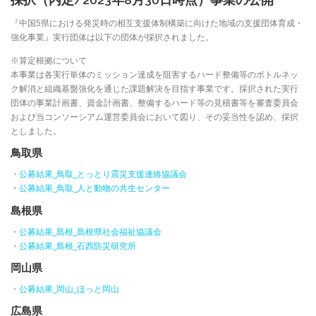
採択（内定/2023年8月30日時点）事業の公開
『中国5県における発災時の相互支援体制構築に向けた地域の支援団体育成・
強化事業』実行団体は以下の団体が採択されました。
※算定根拠について
本事業は各実行単体のミッション達成を阻害するハード整備等のボトルネッ
ク解消と組織基盤強化を通じた課題解決を目指す事業です。採択された実行
団体の事業計画書、資金計画書、整備するハード等の見積書等を審査委員会
および当コンソーシアム運営委員会において図り、その妥当性を認め、採択
としました。
鳥取県
・
公募結果_鳥取_とっとり震災支援連絡協議会
・
公募結果_鳥取_人と動物の共生センター
島根県
・
公募結果_島根_島根県社会福祉協議会
・
公募結果_島根_石西防災研究所
岡山県
・
公募結果_岡山_ほっと岡山
広島県